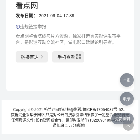
看点网
发布日期：
2021-09-04 17:39
违规链接举报
看点网整合院线与片方资源，独家打造真实影评发布平
台，是影迷互动交流社区，做电影口碑舆论引导者。
链接直达
手机查看
举报
收录
Copyright © 2021 格兰迪网络科技@影视
鲁ICP备17054087号-52
。
数据完全采集于网络,只是对公开的搜索引擎结果做了一定整合,服务器无
免责声明
任何资源文件! 如有疑问或合作，请即时发邮件(1322690489@qq.com)
通知站长 万分感谢！