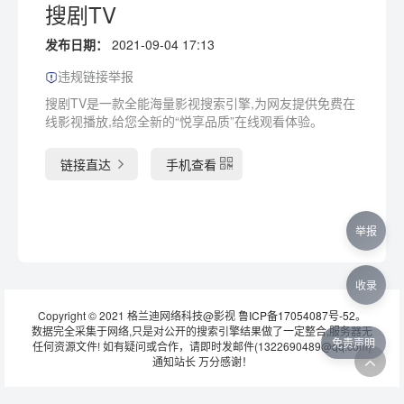
搜剧TV
发布日期：
2021-09-04 17:13
违规链接举报
搜剧TV是一款全能海量影视搜索引擎,为网友提供免费在
线影视播放,给您全新的“悦享品质”在线观看体验。
链接直达
手机查看
举报
收录
Copyright © 2021 格兰迪网络科技@影视
鲁ICP备17054087号-52
。
数据完全采集于网络,只是对公开的搜索引擎结果做了一定整合,服务器无
免责声明
任何资源文件! 如有疑问或合作，请即时发邮件(1322690489@qq.com)
通知站长 万分感谢！