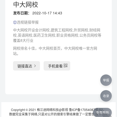
中大网校
发布日期：
2022-10-17 14:43
违规链接举报
中大网校开设会计网校,建筑工程网校,外贸网校,财经网
校,英语网校,医药卫生网校,职业资格网校,公务员网校等
覆盖8大行业
网校排名十佳，中大网校首页，中大网校唯一官方网
站。
链接直达
手机查看
举报
收录
Copyright © 2021 格兰迪网络科技@影视
鲁ICP备17054087号-52
。
免责声明
数据完全采集于网络,只是对公开的搜索引擎结果做了一定整合,服务器无