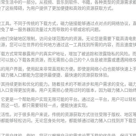
日常生活中的一部分。从视频、音乐到软件、书籍，各种类型的资源需求
破了这些障碍，为用户提供了更加便捷和高效的资源获取方式。
取工具。不同于传统的下载方式，磁力链接能够通过点对点的网络协议，
避免了单一服务器因流量过大而导致的卡顿或宕机问题。
助他们突破地区限制，访问全球范围内的资源。无论您是需要下载高清电
来源，您可以在世界的任何地方通过这一工具找到所需的内容，而且速度
载方式常常暴露用户的真实IP地址，增加了被追踪和泄露隐私的风险。
您可以放心下载各类资源，而无需担心自己的个人信息被泄露或遭遇网络
洁的用户界面，使用起来非常直观和方便。即使是网络小白也能够快速上
，磁力猪入口都能为您提供最便捷、最快速的资源获取体验。
于其持续更新和优化的能力。随着技术的不断进步和用户需求的变化，磁
猪入口变得更加完善。用户无需担心使用过时的版本，因为磁力猪入口始
，它更是一个帮助用户实现无限可能的平台。通过这一平台，用户可以轻
。而这一切，都只需要轻轻一点，便能快速实现。
灵活性。对于很多用户来说，传统的资源获取方式往往受限于版权、地区
源都能够轻松访问。无论您身处何地，都能够通过磁力猪入口找到并下载
高了用户体验。例如，您可以根据自己的需求设置下载的优先级，保证下