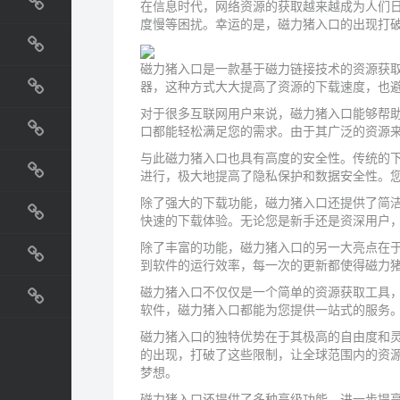
在信息时代，网络资源的获取越来越成为人们
国外网站
度慢等困扰。幸运的是，磁力猪入口的出现打
生活
磁力猪入口是一款基于磁力链接技术的资源获
器，这种方式大大提高了资源的下载速度，也
直播
对于很多互联网用户来说，磁力猪入口能够帮
口都能轻松满足您的需求。由于其广泛的资源
动漫
与此磁力猪入口也具有高度的安全性。传统的下
进行，极大地提高了隐私保护和数据安全性。
电影
除了强大的下载功能，磁力猪入口还提供了简
快速的下载体验。无论您是新手还是资深用户
教程
除了丰富的功能，磁力猪入口的另一大亮点在
纪录片
到软件的运行效率，每一次的更新都使得磁力
磁力猪入口不仅仅是一个简单的资源获取工具
软件，磁力猪入口都能为您提供一站式的服务
磁力猪入口的独特优势在于其极高的自由度和
的出现，打破了这些限制，让全球范围内的资
梦想。
磁力猪入口还提供了多种高级功能，进一步提