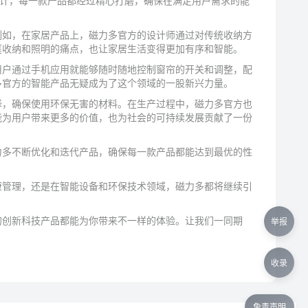
设计，每一款产品都经过精心打磨，确保在满足用户需求的能
例如，在家居产品上，磁力多官方的设计师通过对传统收纳方
庭收纳和照明的痛点，也让家居生活变得更加有序和智能。
用户通过手机应用就能够随时随地控制窗帘的开关和调整，配
多官方的智能产品无疑成为了这个领域的一股新兴力量。
择，确保使用环保无害的材料。在生产过程中，磁力多官方也
能为用户带来更多的价值，也为社会的可持续发展贡献了一份
力多不断优化和迭代产品，确保每一款产品都能达到最优的性
。
康管理，还是在智能设备和环保技术领域，磁力多都将继续引
的创新科技产品都能为你带来不一样的体验。让我们一同期
举报
收录
免责声明