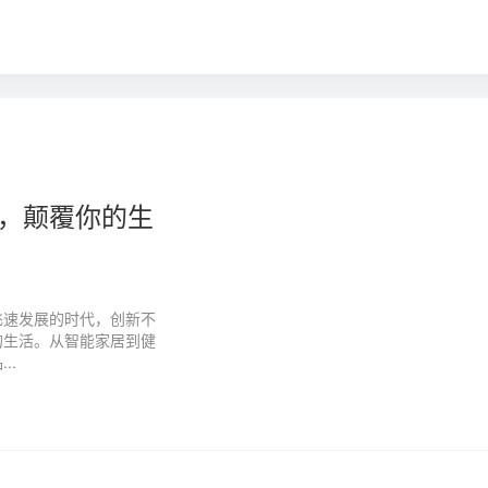
，颠覆你的生
飞速发展的时代，创新不
的生活。从智能家居到健
..