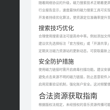
随着网络协议的升级，磁力搜索技术正朝着更高
行业报告显示，速度最快的磁力搜索工具可实
开发者持续优化算法，使资源定位准确率提升至
搜索技巧优化
合理使用搜索语法可提高命中率。例如添加文
建议优先选择标注「官方授权」或「开源共享
定期关注磁力资源站的更新动态，可获取最新
安全防护措施
使用磁力链接时需开启病毒扫描功能。建议安
避免点击来源不明的磁力链接，防止恶意软件
启用双重验证机制，强化账户安全。这对频繁
合法资源获取指南
根据版权法规定，未经授权的音乐资源传播可