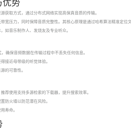
与优势
资源获取方式，通过分布式网络实现高保真音质的传输。
低带宽压力，同时保障音质完整性。其核心原理是通过哈希算法精准定位
体，如音乐制作人、发烧友及专业听众。
格式，确保音频数据在传输过程中不丢失任何信息。
获得接近母带级的听觉体验。
来源的可靠性。
。推荐使用支持多源检索的下载器，提升搜索效率。
配置防火墙以防范潜在风险。
使用寿命。
势